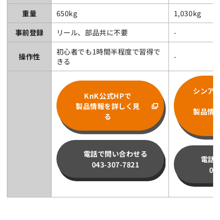
重量
650kg
1,030kg
事前登録
リール、部品共に不要
-
初心者でも1時間半程度で習得で
操作性
-
きる
シンア
KnK公式HPで
製品情報を詳しく見
製品情
る
電話で問い合わせる
電話
043-307-7821
02