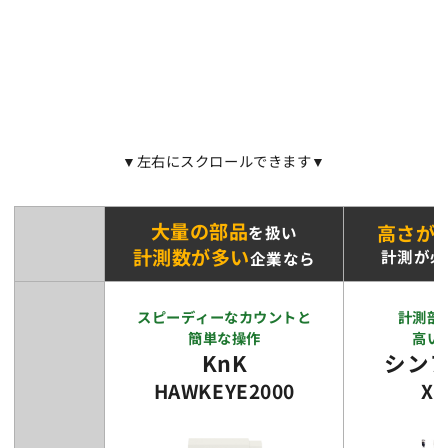
おすすめ3選早見表
カウント速度を向上し業務効率化に大きく貢献す
るおすすめのX線チップカウンターをご紹介しま
す。
▼左右にスクロールできます▼
大量の部品
高さが
を扱い
計測数が多い
計測が必
企業なら
スピーディーなカウントと
計測部
簡単な操作
高い
KnK
シン
HAWKEYE2000
XQ