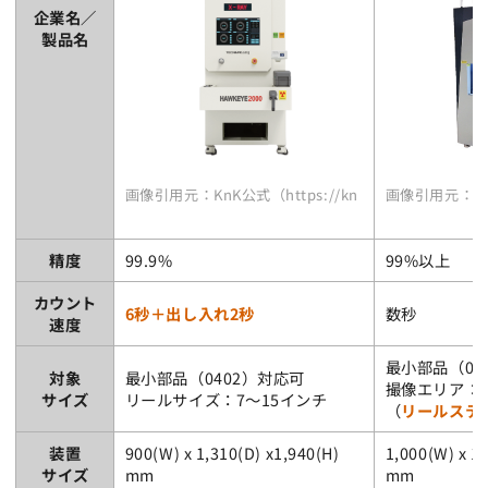
企業名／
製品名
画像引用元：KnK公式（https://knk-kk.jp/product/pa
画像引用元：シンアペッ
精度
99.9%
99%以上
カウント
6秒＋出し入れ2秒
数秒
速度
最小部品（04
対象
最小部品（0402）対応可
撮像エリア：400
サイズ
リールサイズ：7～15インチ
（
リールステ
装置
900(W) x 1,310(D) x1,940(H)
1,000(W) x 1,
サイズ
mm
mm