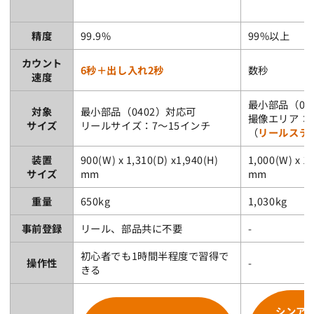
精度
99.9%
99%以上
カウント
6秒＋出し入れ2秒
数秒
速度
最小部品（04
対象
最小部品（0402）対応可
撮像エリア：400
サイズ
リールサイズ：7～15インチ
（
リールステ
装置
900(W) x 1,310(D) x1,940(H)
1,000(W) x 1,
サイズ
mm
mm
重量
650kg
1,030kg
事前登録
リール、部品共に不要
-
初心者でも1時間半程度で習得で
操作性
-
きる
シンア