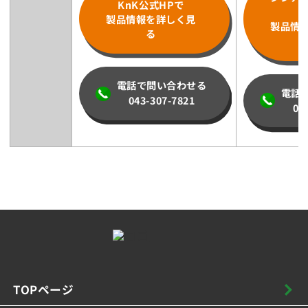
KnK公式HPで
製品情報を詳しく見
製品情
る
電話で問い合わせる
電話
043-307-7821
02
TOPページ