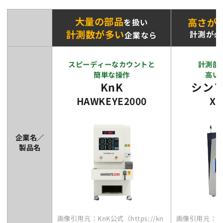
大量の部品
高さが
を扱い
計測数が多い
計測が必
企業なら
スピーディーなカウントと
計測部
簡単な操作
高い
KnK
シン
HAWKEYE2000
XQ
企業名／
製品名
画像引用元：KnK公式（https://knk-kk.jp/product/pa
画像引用元：シンアペッ