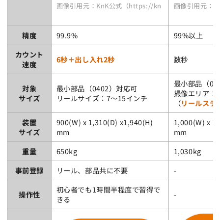
画像引用元：KnK公式（https://knk-kk.jp/product/pa
画像引用元：シンアペッ
精度
99.9%
99%以上
カウント
6秒＋出し入れ2秒
数秒
速度
最小部品（04
対象
最小部品（0402）対応可
撮像エリア：400
サイズ
リールサイズ：7～15インチ
（
リールステ
装置
900(W) x 1,310(D) x1,940(H)
1,000(W) x 1,
サイズ
mm
mm
重量
650kg
1,030kg
事前登録
リール、部品共に不要
-
初心者でも1時間半程度で習得で
操作性
-
きる