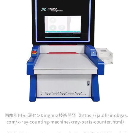
画像引用元:深センDinghua技術開発（https://ja.dhsinobgas.
com/x-ray-counting-machine/xray-parts-counter.html）