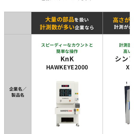
大量の部品
高さが
を扱い
計測数が多い
計測が必
企業なら
スピーディーなカウントと
計測部
簡単な操作
高い
KnK
シン
HAWKEYE2000
XQ
企業名／
製品名