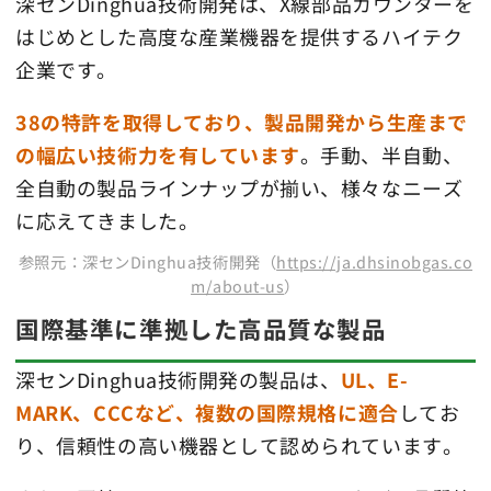
深センDinghua技術開発は、X線部品カウンターを
はじめとした高度な産業機器を提供するハイテク
企業です。
38の特許を取得しており、製品開発から生産まで
の幅広い技術力を有しています
。手動、半自動、
全自動の製品ラインナップが揃い、様々なニーズ
に応えてきました。
参照元：深センDinghua技術開発（
https://ja.dhsinobgas.co
m/about-us
）
国際基準に準拠した高品質な製品
深センDinghua技術開発の製品は、
UL、E-
MARK、CCCなど、複数の国際規格に適合
してお
り、信頼性の高い機器として認められています。