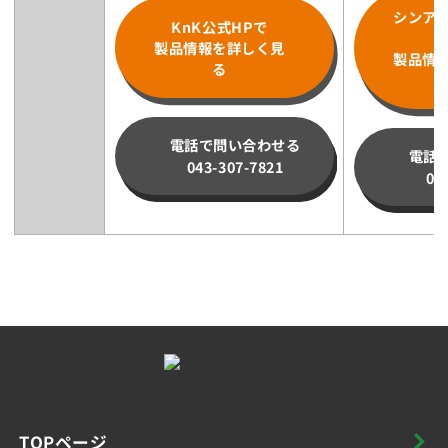
シンア
KnK公式HPで
製品情報を詳しく見
製品情
る
電話で問い合わせる
電話
043-307-7821
02
TOPページ